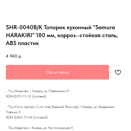
SHR-0040B/K Топорик кухонный "Samura
HARAKIRI" 180 мм, корроз.-стойкая сталь,
ABS пластик
4 940
р.
Out of stock
- ТЦ «Бахетле», г. Казань, ул. Павлюхина 57
8(843)251-13-51 (сотовый)
- ТЦ «Сити-Центр» 2-ой этаж (бывший Рамстор), г. Казань, ул. Академика
Парина 3
8(843)260-77-60 (сотовый)
- ТЦ «Квартал» г. Казань, ул. Чистопольская 11