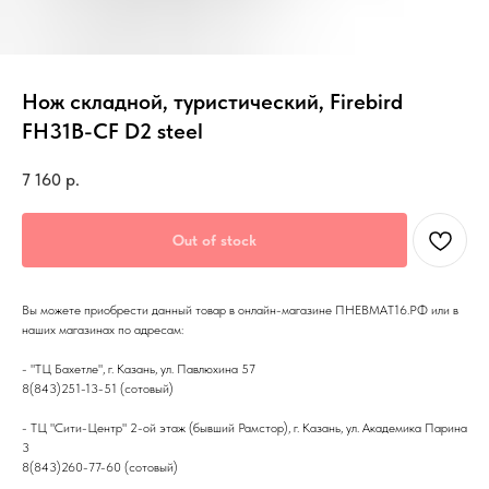
Нож складной, туристический, Firebird
FH31B-CF D2 steel
7 160
р.
Out of stock
Вы можете приобрести данный товар в онлайн-магазине ПНЕВМАТ16.РФ или в
наших магазинах по адресам:
- "ТЦ Бахетле", г. Казань, ул. Павлюхина 57
8(843)251-13-51 (сотовый)
- ТЦ "Сити-Центр" 2-ой этаж (бывший Рамстор), г. Казань, ул. Академика Парина
3
8(843)260-77-60 (сотовый)