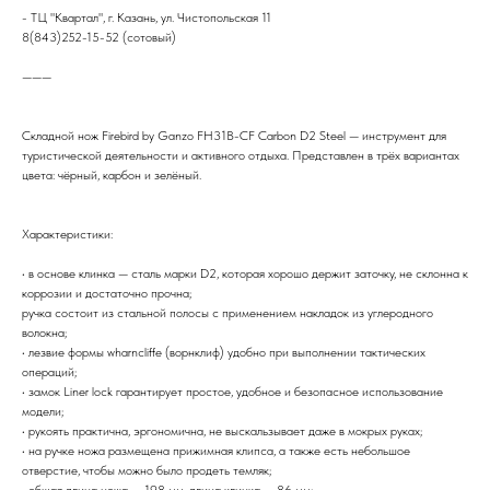
- ТЦ "Квартал", г. Казань, ул. Чистопольская 11
8(843)252-15-52 (сотовый)
———
Складной нож Firebird by Ganzo FH31B-CF Carbon D2 Steel — инструмент для
туристической деятельности и активного отдыха. Представлен в трёх вариантах
цвета: чёрный, карбон и зелёный.
Характеристики:
• в основе клинка — сталь марки D2, которая хорошо держит заточку, не склонна к
коррозии и достаточно прочна;
ручка состоит из стальной полосы с применением накладок из углеродного
волокна;
• лезвие формы wharncliffe (ворнклиф) удобно при выполнении тактических
операций;
• замок Liner lock гарантирует простое, удобное и безопасное использование
модели;
• рукоять практична, эргономична, не выскальзывает даже в мокрых руках;
• на ручке ножа размещена прижимная клипса, а также есть небольшое
отверстие, чтобы можно было продеть темляк;
• общая длина ножа — 198 мм, длина клинка — 86 мм;