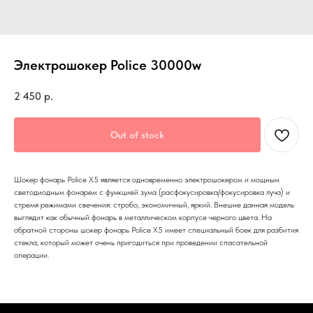
Электрошокер Police 30000w
2 450
р.
Out of stock
Шокер фонарь Police X5 является одновременно электрошокером и мощным
светодиодным фонарем с функцией зума (расфокусировка/фокусировка луча) и
стремя режимами свечения: стробо, экономичный, яркий. Внешне данная модель
выглядит как обычный фонарь в металлическом корпусе черного цвета. На
обратной стороны шокер фонарь Police X5 имеет специальный боек для разбития
стекла, который может очень пригодиться при проведении спасательной
операции.