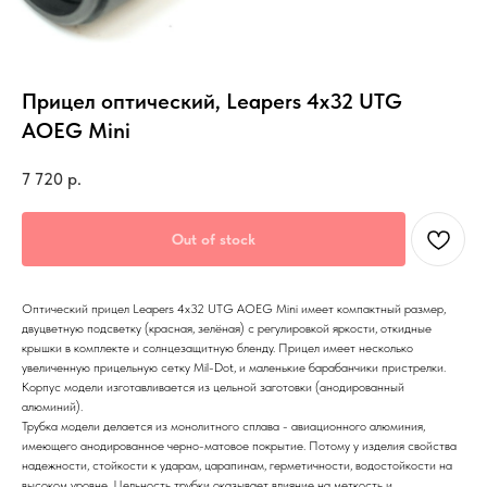
Прицел оптический, Leapers 4x32 UTG
AOEG Mini
7 720
р.
Out of stock
Оптический прицел Leapers 4x32 UTG AOEG Mini имеет компактный размер,
двуцветную подсветку (красная, зелёная) с регулировкой яркости, откидные
крышки в комплекте и солнцезащитную бленду. Прицел имеет несколько
увеличенную прицельную сетку Mil-Dot, и маленькие барабанчики пристрелки.
Корпус модели изготавливается из цельной заготовки (анодированный
алюминий).
Трубка модели делается из монолитного сплава - авиационного алюминия,
имеющего анодированное черно-матовое покрытие. Потому у изделия свойства
надежности, стойкости к ударам, царапинам, герметичности, водостойкости на
высоком уровне. Цельность трубки оказывает влияние на меткость и