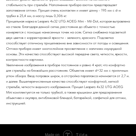
стабильность при стрельбе. Наполнение прибора азотом предотвращает
запотевание оптики. Прицел очень компактен и имеет длину - 195 мм с d-м
трубки в 25,4 мм, а массу лишь 0,306 кг.
Прицельная марка в Leapers 4x32 UTG AOEG Mini - Mil-Dot, которая вытравлена
на стекле. Благодаря данной сетке, расстояние до объекта с точностью
измеряется с помощью нанесенных точек на осях. Сетка снабжена подсветкой
двух цветов с корректировкой яркости - зеленого, красного. Подсветка
способствует отличному прицеливанию вне зависимости от погоды и освещения.
Оптика прибора имеет многослойное просветление с наличием изумрудной
основы. Эти качества способствуют высокой передаче света, четкости, яркости,
контрастности картинки.
Увеличение изображения в приборе постоянное и равно 4 крат, что комфортно
для стрельбы на ближайших расстояниях. Объектив имеет d=32 мм с приличным
углом обзора. Ввод поправок широк, а отстройка параллакса начинается от 2,7 м.
и далее. Вышеперечисленные качества способствуют комфортной, меткой
стрельбе, четкости видимого изображения. Прицел Leapers 4x32 UTG AOEG
Mini комплектуется не только трубкой, а также крышками для предохранения
объектива и окуляра, антибликовой блендой, батарейкой, салфеткой для оптики,
инструкцией.
Tilda
Made on