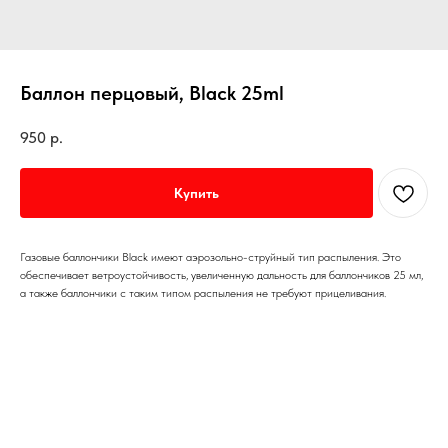
Баллон перцовый, Black 25ml
950
р.
Купить
Газовые баллончики Black имеют аэрозольно-струйный тип распыления. Это
обеспечивает ветроустойчивость, увеличенную дальность для баллончиков 25 мл,
а также баллончики с таким типом распыления не требуют прицеливания.