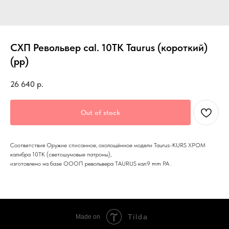
СХП Револьвер cal. 10ТК Taurus (короткий)
(рр)
26 640
р.
Out of stock
Соответствия Оружие списанное, охолощённое модели Taurus-KURS ХРОМ
калибра 10ТК (светошумовые патроны),
изготовлено на базе ОООП револьвера TAURUS кал.9 mm PA .
Tilda
Made on