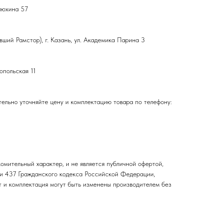
влюхина 57
ший Рамстор), г. Казань, ул. Академика Парина 3
топольская 11
ельно уточняйте цену и комплектацию товара по телефону:
омительный характер, и не является публичной офертой,
и 437 Гражданского кодекса Российской Федерации,
т и комплектация могут быть изменены производителем без