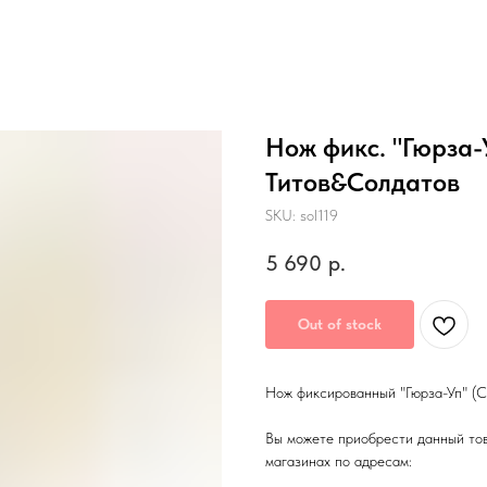
Нож фикс. "Гюрза-
Титов&Солдатов
SKU:
sol119
5 690
р.
Out of stock
Нож фиксированный "Гюрза-Уп" (С
Вы можете приобрести данный то
магазинах по адресам: