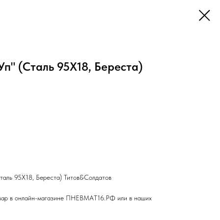
Уп" (Сталь 95Х18, Береста)
таль 95Х18, Береста) Титов&Солдатов
вар в онлайн-магазине ПНЕВМАТ16.РФ или в наших