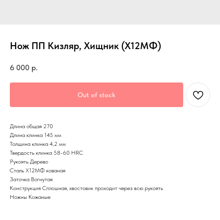
Нож ПП Кизляр, Хищник (Х12МФ)
6 000
р.
Out of stock
Длина общая 270
Длина клинка 145 мм
Толщина клинка 4,2 мм
Твердость клинка 58-60 HRС
Рукоять Дерево
Сталь Х12МФ кованая
Заточка Вогнутая
Конструкция Сплошная, хвостовик проходит через всю рукоять
Ножны Кожаные