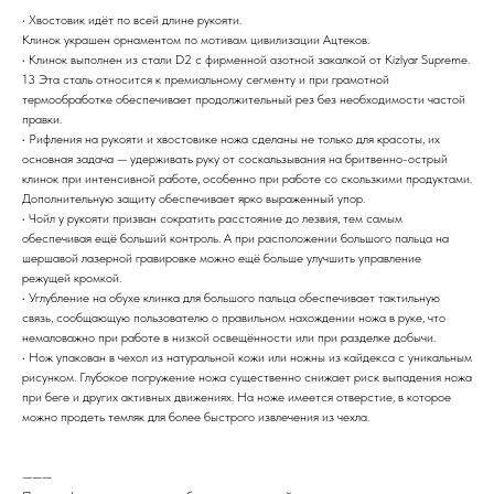
• Хвостовик идёт по всей длине рукояти.
Клинок украшен орнаментом по мотивам цивилизации Ацтеков.
• Клинок выполнен из стали D2 с фирменной азотной закалкой от Kizlyar Supreme.
13 Эта сталь относится к премиальному сегменту и при грамотной
термообработке обеспечивает продолжительный рез без необходимости частой
правки.
• Рифления на рукояти и хвостовике ножа сделаны не только для красоты, их
основная задача — удерживать руку от соскальзывания на бритвенно-острый
клинок при интенсивной работе, особенно при работе со скользкими продуктами.
Дополнительную защиту обеспечивает ярко выраженный упор.
• Чойл у рукояти призван сократить расстояние до лезвия, тем самым
обеспечивая ещё больший контроль. А при расположении большого пальца на
шершавой лазерной гравировке можно ещё больше улучшить управление
режущей кромкой.
• Углубление на обухе клинка для большого пальца обеспечивает тактильную
связь, сообщающую пользователю о правильном нахождении ножа в руке, что
немаловажно при работе в низкой освещённости или при разделке добычи.
• Нож упакован в чехол из натуральной кожи или ножны из кайдекса с уникальным
рисунком. Глубокое погружение ножа существенно снижает риск выпадения ножа
при беге и других активных движениях. На ноже имеется отверстие, в которое
можно продеть темляк для более быстрого извлечения из чехла.
———