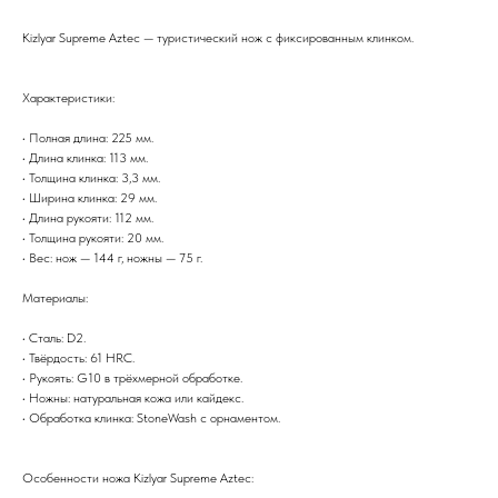
Kizlyar Supreme Aztec — туристический нож с фиксированным клинком.
Характеристики:
• Полная длина: 225 мм.
• Длина клинка: 113 мм.
• Толщина клинка: 3,3 мм.
• Ширина клинка: 29 мм.
• Длина рукояти: 112 мм.
• Толщина рукояти: 20 мм.
• Вес: нож — 144 г, ножны — 75 г.
Материалы:
• Сталь: D2.
• Твёрдость: 61 HRC.
• Рукоять: G10 в трёхмерной обработке.
• Ножны: натуральная кожа или кайдекс.
• Обработка клинка: StoneWash с орнаментом.
Особенности ножа Kizlyar Supreme Aztec: