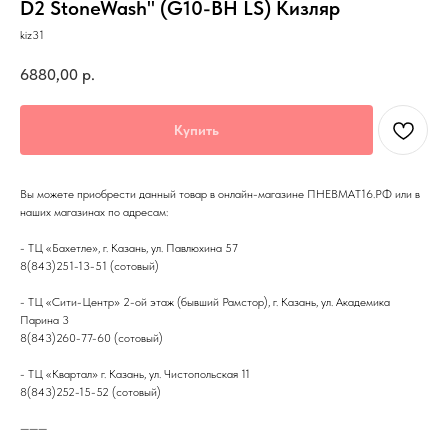
D2 StoneWash" (G10-BH LS) Кизляр
kiz31
6880,00
р.
Купить
Вы можете приобрести данный товар в онлайн-магазине ПНЕВМАТ16.РФ или в
наших магазинах по адресам:
- ТЦ «Бахетле», г. Казань, ул. Павлюхина 57
8(843)251-13-51 (сотовый)
- ТЦ «Сити-Центр» 2-ой этаж (бывший Рамстор), г. Казань, ул. Академика
Парина 3
8(843)260-77-60 (сотовый)
- ТЦ «Квартал» г. Казань, ул. Чистопольская 11
8(843)252-15-52 (сотовый)
———