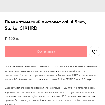
Пневматический пистолет cal. 4.5mm,
Stalker S1911RD
11 600
р.
Out of stock
Пневматический пистолет «Сталкер S1911RD» относится к полуавтоматическому
оружию. Выстрелы выполняются по принципу действия газобаллонной
пневматики. В качестве заряда используются баллончики CO2 и специальные
шарики ВВ. Количество патронов в магазине Stalker S1911RD – до 20 штук.
Скорость полета снаряда при вылете из ствола – 120 м/с, что является очень
хорошим показателем для пневматических пистолетов. Дульная энергия пули
составляет не больше 3 Дж, поэтому по законам РФ пистолет не относится к
оружию. Это значит, что данной моделью можно пользоваться без получения
лицензии.