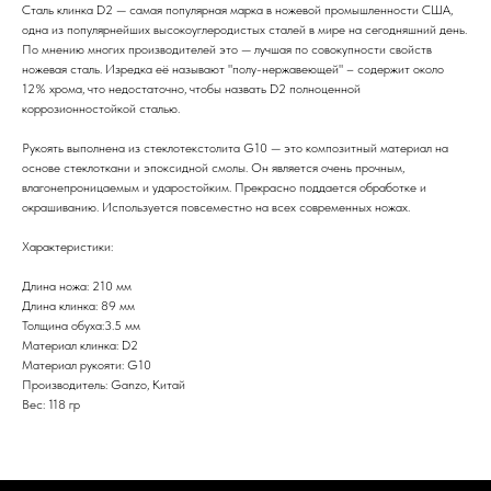
Cталь клинка D2 — самая популярная марка в ножевой промышленности США,
одна из популярнейших высокоуглеродистых сталей в мире на сегодняшний день.
По мнению многих производителей это — лучшая по совокупности свойств
ножевая сталь. Изредка её называют "полу-нержавеющей" – содержит около
12% хрома, что недостаточно, чтобы назвать D2 полноценной
коррозионностойкой сталью.
Рукоять выполнена из стеклотекстолита G10 — это композитный материал на
основе стеклоткани и эпоксидной смолы. Он является очень прочным,
влагонепроницаемым и ударостойким. Прекрасно поддается обработке и
окрашиванию. Используется повсеместно на всех современных ножах.
Характеристики:
Длина ножа: 210 мм
Длина клинка: 89 мм
Толщина обуха:3.5 мм
Материал клинка: D2
Материал рукояти: G10
Производитель: Ganzo, Китай
Вес: 118 гр