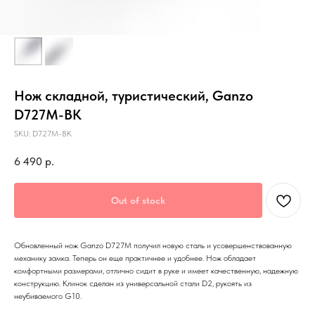
Нож складной, туристический, Ganzo
D727M-BK
SKU:
D727M-BK
6 490
р.
Out of stock
Обновленный нож Ganzo D727M получил новую сталь и усовершенствованную
механику замка. Теперь он еще практичнее и удобнее. Нож обладает
комфортными размерами, отлично сидит в руке и имеет качественную, надежную
конструкцию. Клинок сделан из универсальной стали D2, рукоять из
неубиваемого G10.