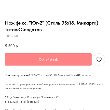
Нож фикс. "Юг-2" (Сталь 95х18, Микарта)
Титов&Солдатов
SKU:
sol98
5 500
р.
Out of stock
Нож фиксированный "Юг-2" (Сталь 95х18, Микарта) Титов&Солдатов
Вы можете приобрести данный товар в онлайн-магазине ПНЕВМАТ16.РФ или в
наших магазинах по адресам:
* ТЦ «Бахетле», г. Казань, ул. Павлюхина 57
8(843)251-13-51 (сотовый)