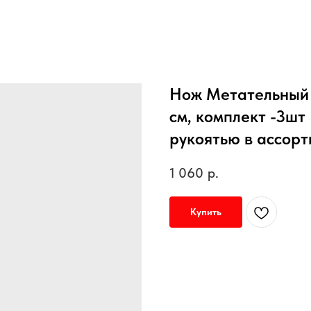
Нож Метательный B
см, комплект -3шт
рукоятью в ассор
1 060
р.
Купить