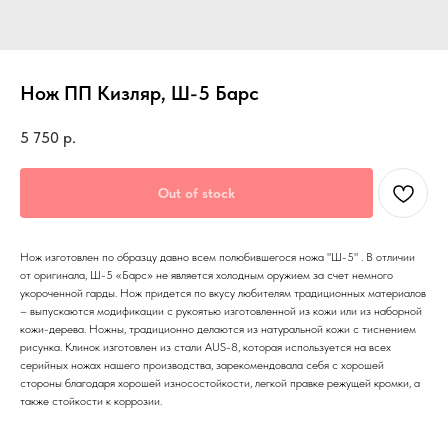
Нож ПП Кизляр, Ш-5 Барс
5 750
р.
Out of stock
Нож изготовлен по образцу давно всем полюбившегося ножа "Ш-5" . В отличии
от оригинала, Ш-5 «Барс» не является холодным оружием за счет немного
укороченной гарды. Нож придется по вкусу любителям традиционных материалов
– выпускаются модификации с рукоятью изготовленной из кожи или из наборной
кожи-дерева. Ножны, традиционно делаются из натуральной кожи с тиснением
рисунка. Клинок изготовлен из стали AUS-8, которая используется на всех
серийных ножах нашего производства, зарекомендовала себя с хорошей
стороны благодаря хорошей износостойкости, легкой правке режущей кромки, а
также стойкости к коррозии.