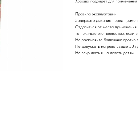
Хорошо подойдет для применения 
Правила эксплуатации:
Задержите дыхание перед примен
Отдалиться от места применения 
то покиньте его полностью, если э
Не распыляйте баллончик против в
Не допускать нагрева свыше 50 г
Не вскрывать и на давать детям!