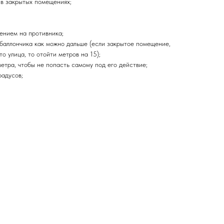
в закрытых помещениях;
ением на противника;
баллончика как можно дальше (если закрытое помещение,
то улица, то отойти метров на 15);
етра, чтобы не попасть самому под его действие;
радусов;