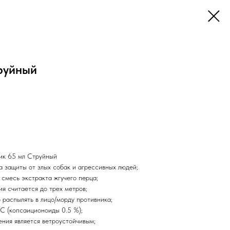
руйный
ик 65 мл Струйный
а защиты от злых собак и агрессивных людей;
смесь экстракта жгучего перца;
я считается до трех метров;
 распылять в лицо/морду противника;
С (копсаиционоиды 0.5 %);
ения является ветроустойчивым;