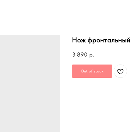
Нож фронтальный 
3 890
р.
Out of stock