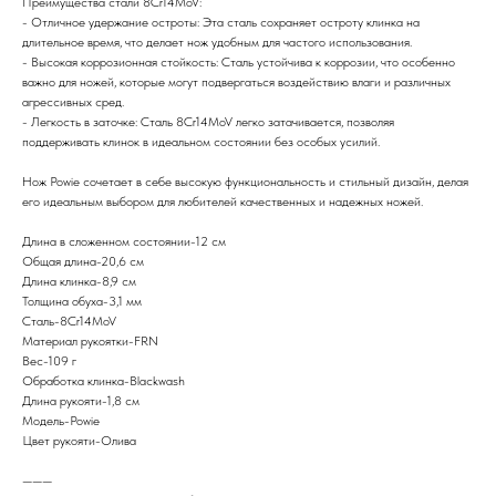
Преимущества стали 8Cr14MoV:
- Отличное удержание остроты: Эта сталь сохраняет остроту клинка на
длительное время, что делает нож удобным для частого использования.
- Высокая коррозионная стойкость: Сталь устойчива к коррозии, что особенно
важно для ножей, которые могут подвергаться воздействию влаги и различных
агрессивных сред.
- Легкость в заточке: Сталь 8Cr14MoV легко затачивается, позволяя
поддерживать клинок в идеальном состоянии без особых усилий.
Нож Powie сочетает в себе высокую функциональность и стильный дизайн, делая
его идеальным выбором для любителей качественных и надежных ножей.
Длина в сложенном состоянии-12 см
Общая длина-20,6 см
Длина клинка-8,9 см
Толщина обуха-3,1 мм
Сталь-8Cr14MoV
Материал рукоятки-FRN
Вес-109 г
Обработка клинка-Blackwash
Длина рукояти-1,8 см
Модель-Powie
Цвет рукояти-Олива
———