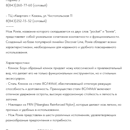
8(843)260-77-60 (сотовый)
- ТЦ «Квартал» г. Казань, ул. Чистопольская 11
8(843)252-15-52 (сотовый)
———
Нож Powie, название которого складывается из двух слов: "pocket" и "bowie",
представляет собой уникальное сочетание компактности и функциональности.
Созданный на базе популярной линейки Discover Line, Powie обладает всеми
характеристиками, необходимыми для надежного и удобного повседневного
использования.
Характеристики:
- Клинок: Боуи-образный клинок придает ножу классический и привлекательный
вид, что делает его не только функциональным инструментом, но и стильным
аксессуаром.
- Сталь: Клинок из стали 8Cr14MoV, обеспечивающий отличную режущую
способность и долговечность. Преимущества стали 8Cr14MoV включают
отличное удержание остроты, высокую коррозионную стойкость и легкость в
заточке.
- Накладки из FRN (Fiberglass Reinforced Nylon), которые делают нож легким, но
прочным и удобным в использовании.
- Нож Powie представлен в шести различных исполнениях, удовлетворяющих
разнообразные предпочтения и потребности.