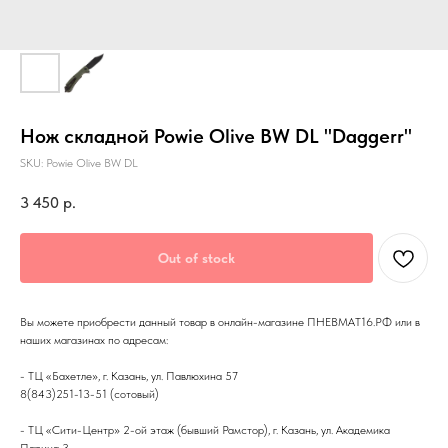
Нож складной Powie Olive BW DL "Daggerr"
SKU:
Powie Olive BW DL
3 450
р.
Out of stock
Вы можете приобрести данный товар в онлайн-магазине ПНЕВМАТ16.РФ или в
наших магазинах по адресам:
- ТЦ «Бахетле», г. Казань, ул. Павлюхина 57
8(843)251-13-51 (сотовый)
- ТЦ «Сити-Центр» 2-ой этаж (бывший Рамстор), г. Казань, ул. Академика
Парина 3