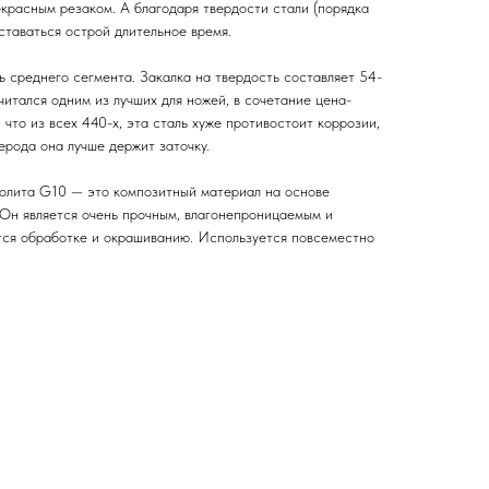
екрасным резаком. А благодаря твердости стали (порядка
ставаться острой длительное время.
 среднего сегмента. Закалка на твердость составляет 54-
итался одним из лучших для ножей, в сочетание цена-
, что из всех 440-х, эта сталь хуже противостоит коррозии,
ерода она лучше держит заточку.
толита G10 — это композитный материал на основе
 Он является очень прочным, влагонепроницаемым и
тся обработке и окрашиванию. Используется повсеместно