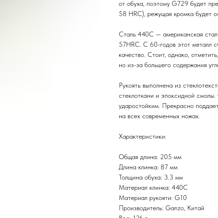
от обуха, поэтому G729 будет пр
58 HRC), режущая кромка будет о
Сталь 440С — американская сталь
57HRC. С 60-годов этот металл сч
качество. Стоит, однако, отметить
но из-за большего содержания угл
Рукоять выполнена из стеклотекс
стеклоткани и эпоксидной смолы.
ударостойким. Прекрасно поддае
на всех современных ножах.
Характеристики:
Общая длина: 205 мм
Длина клинка: 87 мм
Толщина обуха: 3.3 мм
Материал клинка: 440C
Материал рукояти: G10
Производитель: Ganzo, Китай