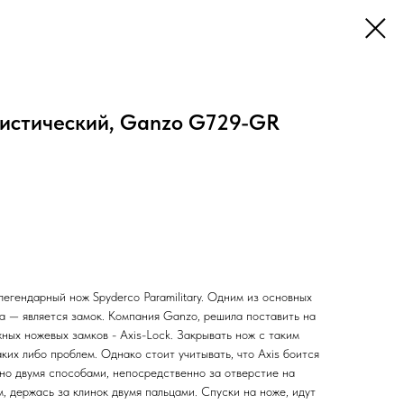
ристический, Ganzo G729-GR
легендарный нож Spyderco Paramilitary. Одним из основных
за — является замок. Компания Ganzo, решила поставить на
ных ножевых замков - Axis-Lock. Закрывать нож с таким
аких либо проблем. Однако стоит учитывать, что Axis боится
жно двумя способами, непосредственно за отверстие на
м, держась за клинок двумя пальцами. Спуски на ноже, идут