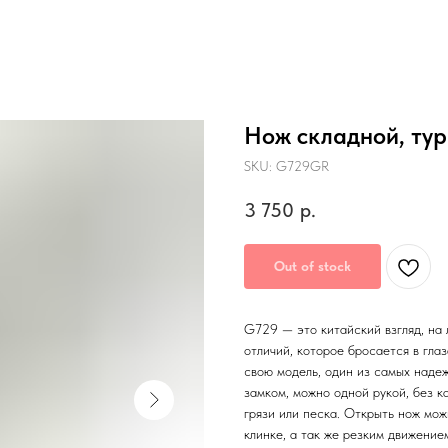
Нож складной, ту
SKU:
G729GR
3 750
р.
Out of stock
G729 — это китайский взгляд, на 
отличий, которое бросается в гла
свою модель, один из самых надеж
замком, можно одной рукой, без к
грязи или песка. Открыть нож мо
клинке, а так же резким движение