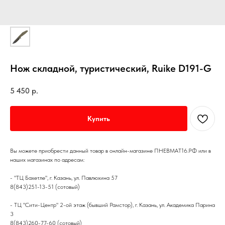
Нож складной, туристический, Ruike D191-G
5 450
р.
Купить
Вы можете приобрести данный товар в онлайн-магазине ПНЕВМАТ16.РФ или в
наших магазинах по адресам:
- "ТЦ Бахетле", г. Казань, ул. Павлюхина 57
8(843)251-13-51 (сотовый)
- ТЦ "Сити-Центр" 2-ой этаж (бывший Рамстор), г. Казань, ул. Академика Парина
3
8(843)260-77-60 (сотовый)