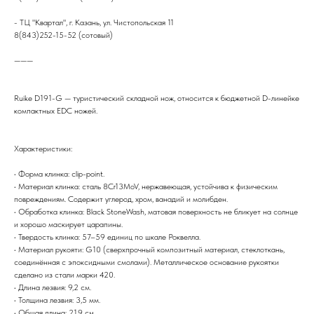
- ТЦ "Квартал", г. Казань, ул. Чистопольская 11
8(843)252-15-52 (сотовый)
———
Ruike D191-G — туристический складной нож, относится к бюджетной D-линейке
компактных EDC ножей.
Характеристики:
• Форма клинка: clip-point.
• Материал клинка: сталь 8Cr13MoV, нержавеющая, устойчива к физическим
повреждениям. Содержит углерод, хром, ванадий и молибден.
• Обработка клинка: Black StoneWash, матовая поверхность не бликует на солнце
и хорошо маскирует царапины.
• Твердость клинка: 57–59 единиц по шкале Роквелла.
• Материал рукояти: G10 (сверхпрочный композитный материал, стеклоткань,
соединённая с эпоксидными смолами). Металлическое основание рукоятки
сделано из стали марки 420.
• Длина лезвия: 9,2 см.
• Толщина лезвия: 3,5 мм.
• Общая длина: 21,9 см.