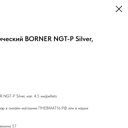
ический BORNER NGT-P Silver,
GT-P Silver, кал. 4,5 мм/pellets
вар в онлайн-магазине ПНЕВМАТ16.РФ или в наших
влюхина 57